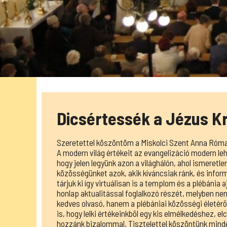
Dicsértessék a Jézus Kr
Szeretettel köszöntöm a Miskolci Szent Anna Római
A modern világ értékeit az evangelizáció modern leh
hogy jelen legyünk azon a világhálón, ahol ismeretl
közösségünket azok, akik kíváncsiak ránk, és inform
tárjuk ki így virtuálisan is a templom és a plébánia 
honlap aktualitással foglalkozó részét, melyben ne
kedves olvasó, hanem a plébániai közösségi életérõl
is, hogy lelki értékeinkbõl egy kis elmélkedéshez, 
hozzánk bizalommal. Tisztelettel köszöntünk mind