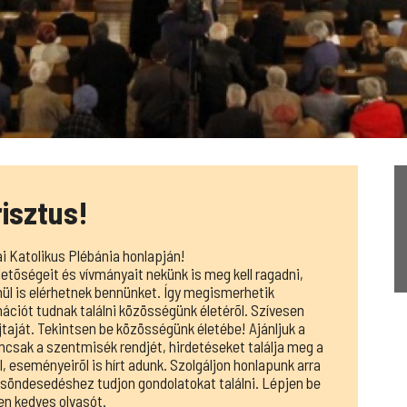
isztus!
 Katolikus Plébánia honlapján!
etõségeit és vívmányait nekünk is meg kell ragadni,
enül is elérhetnek bennünket. Így megismerhetik
ációt tudnak találni közösségünk életérõl. Szívesen
ajtaját. Tekintsen be közösségünk életébe! Ajánljuk a
mcsak a szentmisék rendjét, hirdetéseket találja meg a
, eseményeirõl is hírt adunk. Szolgáljon honlapunk arra
elcsöndesedéshez tudjon gondolatokat találni. Lépjen be
en kedves olvasót.