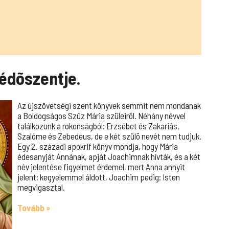
édõszentje.
Az újszövetségi szent könyvek semmit nem mondanak
a Boldogságos Szûz Mária szüleirõl. Néhány névvel
találkozunk a rokonságból: Erzsébet és Zakariás,
Szalóme és Zebedeus, de e két szülõ nevét nem tudjuk.
Egy 2. századi apokrif könyv mondja, hogy Mária
édesanyját Annának, apját Joachimnak hívták, és a két
név jelentése figyelmet érdemel, mert Anna annyit
jelent: kegyelemmel áldott, Joachim pedig: Isten
megvigasztal.
Tovább »